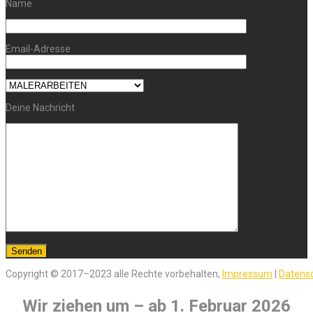
Name
Email-Adresse
Deine Nachricht
Copyright © 2017–2023 alle Rechte vorbehalten,
Impressum
|
Datens
Wir ziehen um – ab 1. Februar 2026