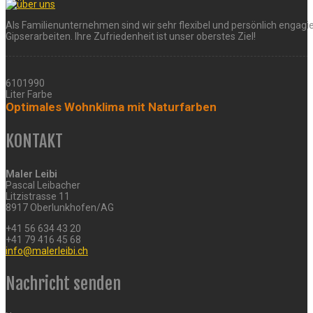
werden
Als Familienunternehmen sind wir sehr flexibel und persönlich engagie
Gipserarbeiten. Ihre Zufriedenheit ist unser oberstes Ziel!
6101990
Liter Farbe
Optimales Wohnklima mit Naturfarben
KONTAKT
Maler Leibi
Pascal Leibacher
Litzistrasse 11
8917 Oberlunkhofen/AG
+41 56 634 43 20
+41 79 416 45 68
info@malerleibi.ch
Nachricht senden