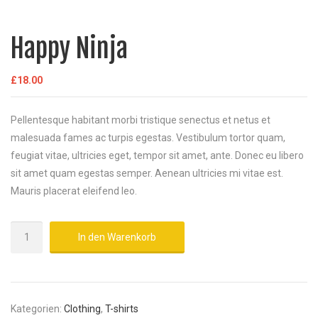
Happy Ninja
£
18.00
Pellentesque habitant morbi tristique senectus et netus et
malesuada fames ac turpis egestas. Vestibulum tortor quam,
feugiat vitae, ultricies eget, tempor sit amet, ante. Donec eu libero
sit amet quam egestas semper. Aenean ultricies mi vitae est.
Mauris placerat eleifend leo.
Happy
In den Warenkorb
Ninja
Menge
Kategorien:
Clothing
,
T-shirts