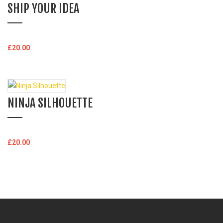
SHIP YOUR IDEA
Ausführung wählen
£
20.00
Dieses
Produkt
weist
mehrere
NINJA SILHOUETTE
Varianten
auf.
Die
In den Warenkorb
£
20.00
Optionen
können
auf
der
Produktseite
gewählt
werden