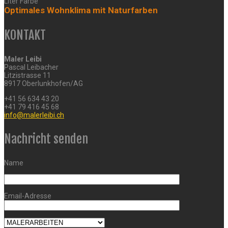
Liter Farbe
Optimales Wohnklima mit Naturfarben
KONTAKT
Maler Leibi
Pascal Leibacher
Litzistrasse 11
8917 Oberlunkhofen/AG
+41 56 634 43 20
+41 79 416 45 68
info@malerleibi.ch
Nachricht senden
Name
Email-Adresse