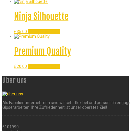
Ninja Silhouette
£
35.00
In den Warenkorb
Premium Quality
£
20.00
In den Warenkorb
über uns
Als Familienunternehmen sind wir sehr flexibel und persönlich engagie
Gipserarbeiten. Ihre Zufriedenheit ist unser oberstes Ziel!
6101990