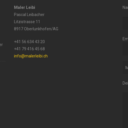
Maler Leibi
Na
Pascal Leibacher
Litzistrasse 11
8917 Oberlunkhofen/AG
Em
+41 56 634 43 20
er
+41 79 416 45 68
info@malerleibi.ch
De