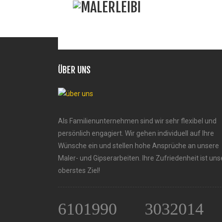
ÜBER UNS
Als Familienunternehmen sind wir sehr flexibel und
persönlich engagiert. Wir gehen individuell auf Ihre
Wünsche ein und stellen hohe Ansprüche an unsere
Maler- und Gipserarbeiten. Ihre Zufriedenheit ist uns
oberstes Ziel!
6101990
3032014