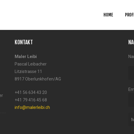
HOME
PROF
KONTAKT
NA
Maler Leibi
Na
Pascal Leibacher
Litzistrasse 11
8917 Oberlunkhofen/AG
Em
+41 56 634 43 20
er
+41 79 416 45 68
info@malerleibi.ch