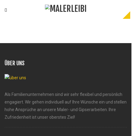
Wir ziehen um – ab 1. Februar 
Leibi Maler Gipser
Pascal Leibacher
Litzistrasse 11
ÜBER UNS
8917 Oberlunkhofen
Mobile 079 416 45 68
info@malerleibi.ch
Als Familienunternehmen sind wir sehr flexibel und persönlich
engagiert. Wir gehen individuell auf Ihre Wünsche ein und stellen
hohe Ansprüche an unsere Maler- und Gipserarbeiten. Ihre
Zufriedenheit ist unser oberstes Ziel!