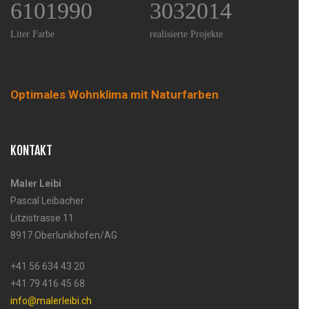
6101990
3032014
Liter Farbe
realisierte Projekte
Optimales Wohnklima mit Naturfarben
KONTAKT
Maler Leibi
Pascal Leibacher
Litzistrasse 11
8917 Oberlunkhofen/AG
+41 56 634 43 20
+41 79 416 45 68
info@malerleibi.ch