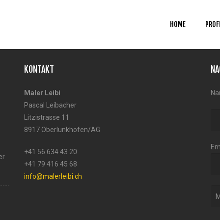
HOME
PROF
KONTAKT
NA
Maler Leibi
Na
Pascal Leibacher
Litzistrasse 11
8917 Oberlunkhofen/AG
Em
+41 56 634 43 20
er
+41 79 416 45 68
info@malerleibi.ch