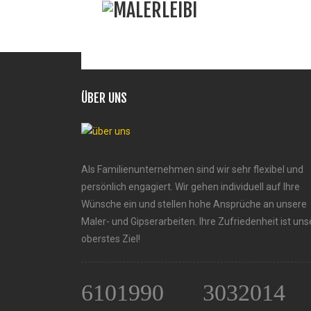
ÜBER UNS
Als Familienunternehmen sind wir sehr flexibel und
persönlich engagiert. Wir gehen individuell auf Ihre
Wünsche ein und stellen hohe Ansprüche an unsere
Maler- und Gipserarbeiten. Ihre Zufriedenheit ist uns
oberstes Ziel!
6101990
3032014