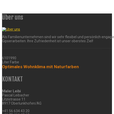
über uns
Als Familienunternehmen sind wir sehr flexibel und persönlich engagie
Gipserarbeiten. Ihre Zufriedenheit ist unser oberstes Ziel!
6101990
Liter Farbe
Optimales Wohnklima mit Naturfarben
KONTAKT
Maler Leibi
Pascal Leibacher
Litzistrasse 11
8917 Oberlunkhofen/AG
+41 56 634 43 20