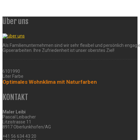
über uns
Als Familienunternehmen sind wir sehr flexibel und persönlich engagie
Gipserarbeiten. Ihre Zufriedenheit ist unser oberstes Ziel!
6101990
Liter Farbe
Optimales Wohnklima mit Naturfarben
KONTAKT
Maler Leibi
Pascal Leibacher
Litzistrasse 11
8917 Oberlunkhofen/AG
+41 56 634 43 20