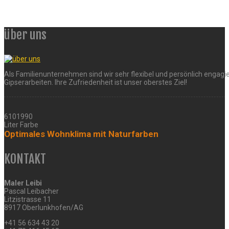
über uns
Als Familienunternehmen sind wir sehr flexibel und persönlich engagie
Gipserarbeiten. Ihre Zufriedenheit ist unser oberstes Ziel!
6101990
Liter Farbe
Optimales Wohnklima mit Naturfarben
KONTAKT
Maler Leibi
Pascal Leibacher
Litzistrasse 11
8917 Oberlunkhofen/AG
+41 56 634 43 20