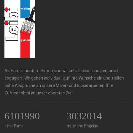
Als Familienunternehmen sind wir sehr flexibel und persönlich
engagiert. Wir gehen individuell auf Ihre Wünsche ein und stellen
hohe Ansprüche an unsere Maler- und Gipserarbeiten. Ihre
Zufriedenheit ist unser oberstes Ziel!
6101990
3032014
Liter Farbe
realisierte Projekte