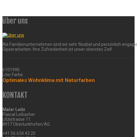
über uns
Als Familienunternehmen sind wir sehr flexibel und persönlich engagie
Gipserarbeiten. Ihre Zufriedenheit ist unser oberstes Ziel!
6101990
Liter Farbe
Optimales Wohnklima mit Naturfarben
KONTAKT
Maler Leibi
Pascal Leibacher
Litzistrasse 11
8917 Oberlunkhofen/AG
+41 56 634 43 20