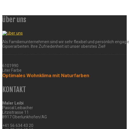
über uns
Als Familienunternehmen sind wir sehr flexibel und persönlich engagie
Gipserarbeiten. Ihre Zufriedenheit ist unser oberstes Ziel!
6101990
Liter Farbe
Optimales Wohnklima mit Naturfarben
KONTAKT
Maler Leibi
Pascal Leibacher
Litzistrasse 11
8917 Oberlunkhofen/AG
+41 56 634 43 20