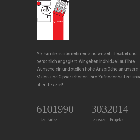
Als Familienunternehmen sind wir sehr flexibel und
persönlich engagiert. Wir gehen individuell auf Ihre
Wünsche ein und stellen hohe Ansprüche an unsere
Maler- und Gipserarbeiten. Ihre Zufriedenheit ist uns
oberstes Ziel!
6101990
3032014
Liter Farbe
realisierte Projekte