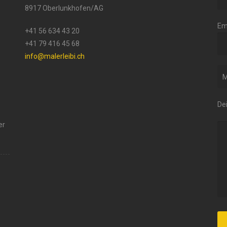
8917 Oberlunkhofen/AG
Em
+41 56 634 43 20
+41 79 416 45 68
info@malerleibi.ch
De
er