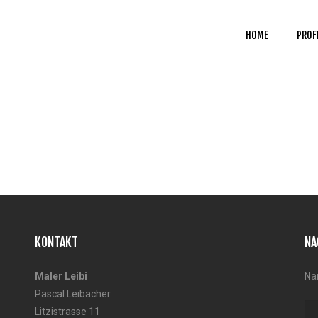
HOME
PROF
KONTAKT
NA
Maler Leibi
Na
Pascal Leibacher
Litzistrasse 11