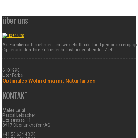
über uns
Als Familienunternehmen sind wir sehr flexibel und persönlich engagie
Gipserarbeiten. Ihre Zufriedenheit ist unser oberstes Ziel!
6101990
Liter Farbe
Optimales Wohnklima mit Naturfarben
KONTAKT
Maler Leibi
Pascal Leibacher
Litzistrasse 11
8917 Oberlunkhofen/AG
+41 56 634 43 20