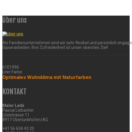
über uns
Als Familienunternehmen sind wir sehr flexibel und persönlich engagie
Gipserarbeiten. Ihre Zufriedenheit ist unser oberstes Ziel!
6101990
Liter Farbe
Optimales Wohnklima mit Naturfarben
KONTAKT
Maler Leibi
Pascal Leibacher
Litzistrasse 11
8917 Oberlunkhofen/AG
+41 56 634 43 20