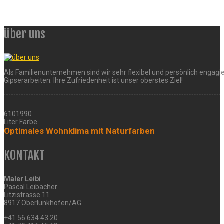
über uns
Als Familienunternehmen sind wir sehr flexibel und persönlich engagie
Gipserarbeiten. Ihre Zufriedenheit ist unser oberstes Ziel!
6101990
Liter Farbe
Optimales Wohnklima mit Naturfarben
KONTAKT
Maler Leibi
Pascal Leibacher
Litzistrasse 11
8917 Oberlunkhofen/AG
+41 56 634 43 20