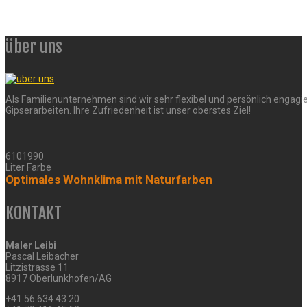
über uns
Als Familienunternehmen sind wir sehr flexibel und persönlich engagie
Gipserarbeiten. Ihre Zufriedenheit ist unser oberstes Ziel!
6101990
Liter Farbe
Optimales Wohnklima mit Naturfarben
KONTAKT
Maler Leibi
Pascal Leibacher
Litzistrasse 11
8917 Oberlunkhofen/AG
+41 56 634 43 20