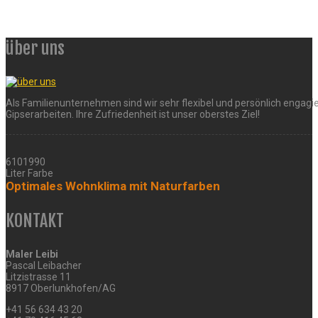
über uns
Als Familienunternehmen sind wir sehr flexibel und persönlich engagie
Gipserarbeiten. Ihre Zufriedenheit ist unser oberstes Ziel!
6101990
Liter Farbe
Optimales Wohnklima mit Naturfarben
KONTAKT
Maler Leibi
Pascal Leibacher
Litzistrasse 11
8917 Oberlunkhofen/AG
+41 56 634 43 20