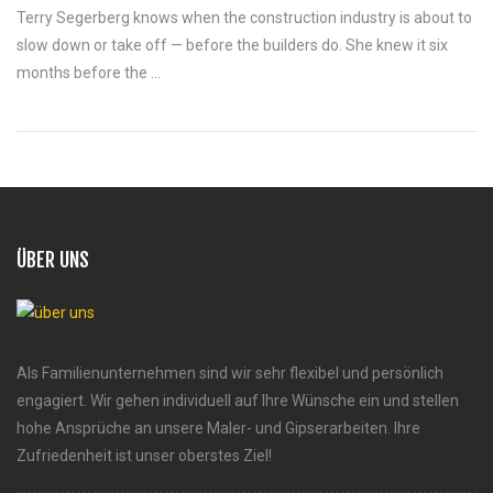
Terry Segerberg knows when the construction industry is about to
slow down or take off — before the builders do. She knew it six
months before the ...
ÜBER UNS
Als Familienunternehmen sind wir sehr flexibel und persönlich
engagiert. Wir gehen individuell auf Ihre Wünsche ein und stellen
hohe Ansprüche an unsere Maler- und Gipserarbeiten. Ihre
Zufriedenheit ist unser oberstes Ziel!