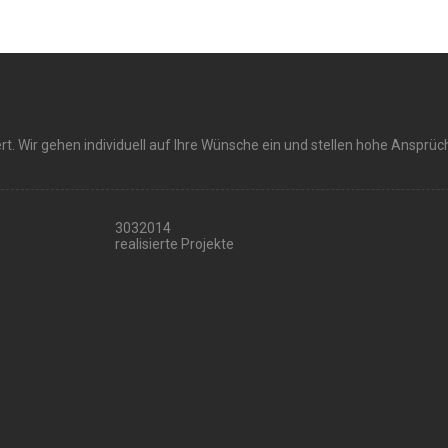
rt. Wir gehen individuell auf Ihre Wünsche ein und stellen hohe Ansprü
3032014
realisierte Projekte