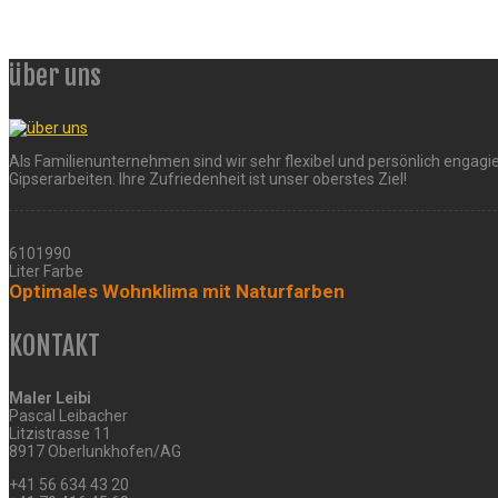
über uns
Als Familienunternehmen sind wir sehr flexibel und persönlich engagie
Gipserarbeiten. Ihre Zufriedenheit ist unser oberstes Ziel!
6101990
Liter Farbe
Optimales Wohnklima mit Naturfarben
KONTAKT
Maler Leibi
Pascal Leibacher
Litzistrasse 11
8917 Oberlunkhofen/AG
+41 56 634 43 20