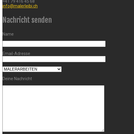
+41 79 416 45 68
info@malerleibi.ch
Nachricht senden
Name
Email-Adresse
Deine Nachricht